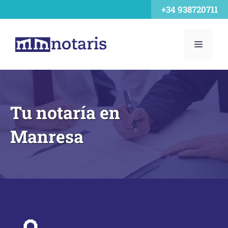
Saltar
+34 938720711
al
contenido
MENÚ
Tu notaría en
Manresa